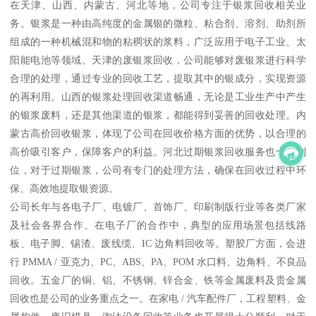
在天津、山西、内蒙古、河北等地，公司专注于银浆回收相关业
务。银浆是一种由高纯度的金属银的微粒、粘合剂、溶剂、助剂所
组成的一种机械混和物的粘稠状的浆料，广泛应用于电子工业、太
阳能电池等领域。天津的废银浆回收，公司能够对废银浆进行科学
合理的处理，通过专业的回收工艺，提取其中的银成分，实现资源
的再利用。山西的银浆处理回收渠道畅通，无论是工业生产中产生
的银浆废料，还是其他渠道的银浆，都能得到妥善的回收处理。内
蒙古高价回收银浆，体现了公司在回收价格方面的优势，以合理的
高价吸引客户，保障客户的利益。河北过期银浆回收服务也十分到
位，对于过期银浆，公司有专门的处理方法，确保在回收过程中环
保、高效地提取银资源。
公司长年与各电子厂、电镀厂、首饰厂、印刷制版行业等各类厂家
及社会各界合作。在电子厂的合作中，典型的应用场景包括线路
板、电子脚、锡渣、废线缆、IC 边角料回收等。塑胶厂方面，会进
行 PMMA / 亚克力、PC、ABS、PA、POM 水口料、边角料、不良品
回收。五金厂的铜、铝、不锈钢、锌合金、铁等金属废料及贵金属
回收也是公司的业务重点之一。在家电 / 汽车配件厂，工程塑料、金