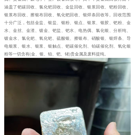
涵盖了钯碳回收、氯化钯回收、金盐回收、银浆回收、钯粉回收、
银浆布回收、擦银布回收、氧化钯回收、银焊条回收等。回收范围
十分广泛，包括金盐、银盐、银粉、银点、银浆、银胶、钯粉、金
水、金丝、金渣、镀金、钯盐、钯水、电热偶、氯化银、分析纯、
镀金水、氯化钯、氧化钯、硫酸银、擦银布、硝酸银、银焊条、导
电银浆、银水、银浆、银触点、钯碳催化剂、铂碳催化剂、氧化银
粉等一切含有(金、银、铂、钯、铑)贵金属及废料提纯。