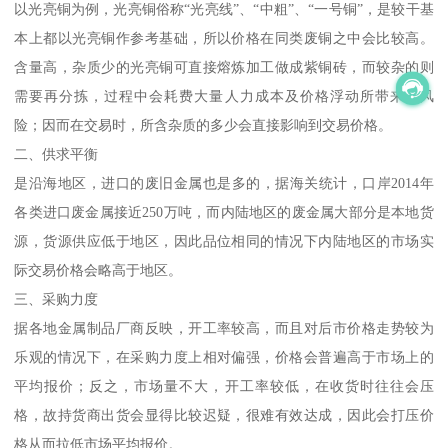
以光亮铜为例，光亮铜俗称“光亮线”、“中粗”、“一号铜”，是较干基
本上都以光亮铜作参考基础，所以价格在同类废铜之中会比较高。
含量高，杂质少的光亮铜可直接熔炼加工做成紫铜砖，而较杂的则
需要再分拣，过程中会耗费大量人力成本及价格浮动所带来的风
险；因而在交易时，所含杂质的多少会直接影响到交易价格。
二、供求平衡
是沿海地区，进口的废旧金属也是多的，据海关统计，口岸2014年
各类进口废金属接近250万吨，而内陆地区的废金属大部分是本地货
源，货源供应低于地区，因此品位相同的情况下内陆地区的市场实
际交易价格会略高于地区。
三、采购力度
据各地金属制品厂商反映，开工率较高，而且对后市价格走势较为
乐观的情况下，在采购力度上相对偏强，价格会普遍高于市场上的
平均报价；反之，市场量不大，开工率较低，在收货时往往会压
格，故持货商出货会显得比较迟疑，很难有效达成，因此会打压价
格从而拉低市场平均报价。