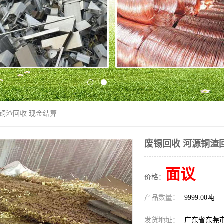
源铜渣回收 现金结算
废锡回收 河源铜渣
面议
价格：
产品数量：
9999.00吨
发货地址：
广东省东莞