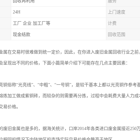
回收再利用
服务
24H
上门速度
工厂 企业 加工厂等
计费
现金结款
回收范围
金属在交易时很难做到统一定价，因此，在你进入废旧金属回收行业之前
会呈现出不同的价格，下面小篇简单介绍下可能存在几点主要因素：
亮铜俗称“光亮线”、“中粗”、“一号铜”，是较干基本上都以光亮铜作参
熔炼加工做成紫铜砖，而较杂的则需要再分拣，过程中会耗费大量人力成
交易价格。
的废旧金属也是多的，据海关统计，口岸2014年各类进口废金属接近25
位相同的情况下内陆地区的市场实际交易价格会略高于地区。