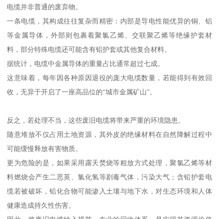
电缆并非普通的废弃物。
一条电缆，其构成往往复杂而精密：内部是导电性能优异的铜、铝
等金属导体，外部则包裹着聚氯乙烯、交联聚乙烯等绝缘护套材
料，部分特殊电缆还可能含有铅护套或其他复合材料。
据统计，电缆中金属导体的重量占比通常超过七成。
这意味着，每年因各种原因退役的庞大电缆数量，若能得到有效回
收，无异于开启了一座高品位的“城市金属矿山”。
反之，若处理不当，这些废旧电缆将带来严重的环境隐患。
随意堆放不仅占用土地资源，其外皮的绝缘材料在自然降解过程中
可能缓慢释放有害物质。
更为危险的是，如果采用露天焚烧等粗放方式处理，聚氯乙烯等材
料燃烧会产生二恶英、氯化氢等剧毒气体，污染大气；含铅护套电
缆若被破坏，铅化合物可能渗入土壤与地下水，对生态环境和人体
健康造成持久性伤害。