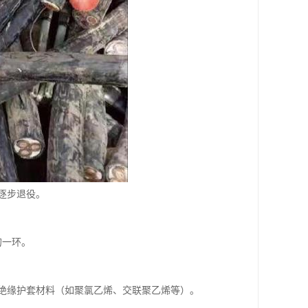
逐步退役。
的一环。
绝缘护套材料（如聚氯乙烯、交联聚乙烯等）。