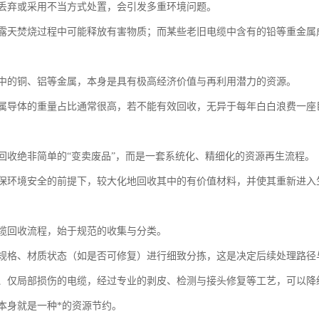
丢弃或采用不当方式处置，会引发多重环境问题。
露天焚烧过程中可能释放有害物质；而某些老旧电缆中含有的铅等重金属
中的铜、铝等金属，本身是具有极高经济价值与再利用潜力的资源。
属导体的重量占比通常很高，若不能有效回收，无异于每年白白浪费一座巨
回收绝非简单的“变卖废品”，而是一套系统化、精细化的资源再生流程。
保环境安全的前提下，较大化地回收其中的有价值材料，并使其重新进入
缆回收流程，始于规范的收集与分类。
规格、材质状态（如是否可修复）进行细致分拣，这是决定后续处理路径
、仅局部损伤的电缆，经过专业的剥皮、检测与接头修复等工艺，可以降
本身就是一种*的资源节约。