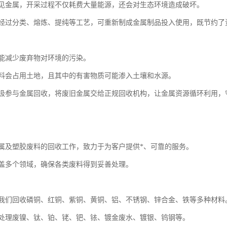
见金属，开采过程不仅耗费大量能源，还会对生态环境造成破坏。
经过分类、熔炼、提纯等工艺，可重新制成金属制品投入使用，既节约了
能减少废弃物对环境的污染。
料会占用土地，且其中的有害物质可能渗入土壤和水源。
极参与金属回收，将废旧金属交给正规回收机构，让金属资源循环利用，
属及塑胶废料的回收工作，致力于为客户提供*、可靠的服务。
盖多个领域，确保各类废料得到妥善处理。
我们回收磷铜、红铜、紫铜、黄铜、铝、不锈钢、锌合金、铁等多种材料
处理废镍、钛、铂、铑、钯、铱、镀金废水、镀银、钨钢等。