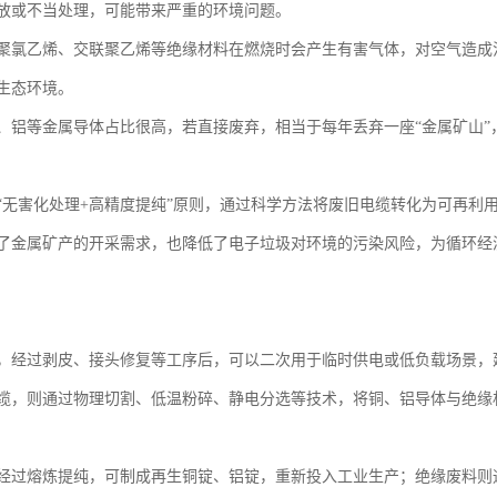
放或不当处理，可能带来严重的环境问题。
聚氯乙烯、交联聚乙烯等绝缘材料在燃烧时会产生有害气体，对空气造成
生态环境。
、铝等金属导体占比很高，若直接废弃，相当于每年丢弃一座“金属矿山”
“无害化处理+高精度提纯”原则，通过科学方法将废旧电缆转化为可再利
了金属矿产的开采需求，也降低了电子垃圾对环境的污染风险，为循环经
，经过剥皮、接头修复等工序后，可以二次用于临时供电或低负载场景，
缆，则通过物理切割、低温粉碎、静电分选等技术，将铜、铝导体与绝缘
经过熔炼提纯，可制成再生铜锭、铝锭，重新投入工业生产；绝缘废料则