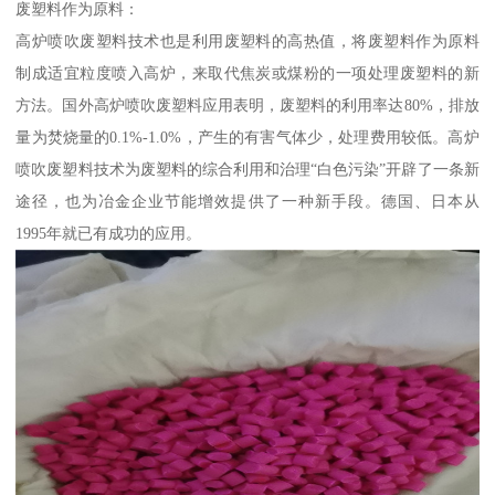
废塑料作为原料：
高炉喷吹废塑料技术也是利用废塑料的高热值，将废塑料作为原料
制成适宜粒度喷入高炉，来取代焦炭或煤粉的一项处理废塑料的新
方法。国外高炉喷吹废塑料应用表明，废塑料的利用率达80%，排放
量为焚烧量的0.1%-1.0%，产生的有害气体少，处理费用较低。高炉
喷吹废塑料技术为废塑料的综合利用和治理“白色污染”开辟了一条新
途径，也为冶金企业节能增效提供了一种新手段。德国、日本从
1995年就已有成功的应用。