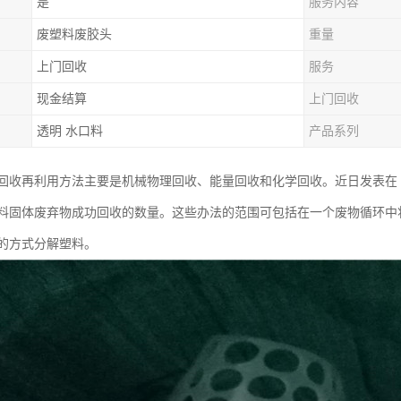
是
服务内容
废塑料废胶头
重量
上门回收
服务
现金结算
上门回收
透明 水口料
产品系列
回收再利用方法主要是机械物理回收、能量回收和化学回收。近日发表在《S
料固体废弃物成功回收的数量。这些办法的范围可包括在一个废物循环中
的方式分解塑料。