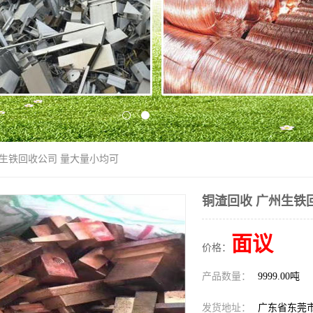
州生铁回收公司 量大量小均可
铜渣回收 广州生铁
面议
价格：
产品数量：
9999.00吨
发货地址：
广东省东莞