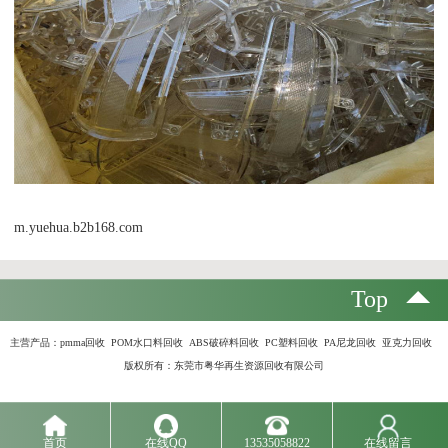
m.yuehua.b2b168.com
Top
主营产品：
pmma回收 POM水口料回收 ABS破碎料回收 PC塑料回收 PA尼龙回收 亚克力回收
版权所有：东莞市粤华再生资源回收有限公司
首页
在线QQ
13535058822
在线留言