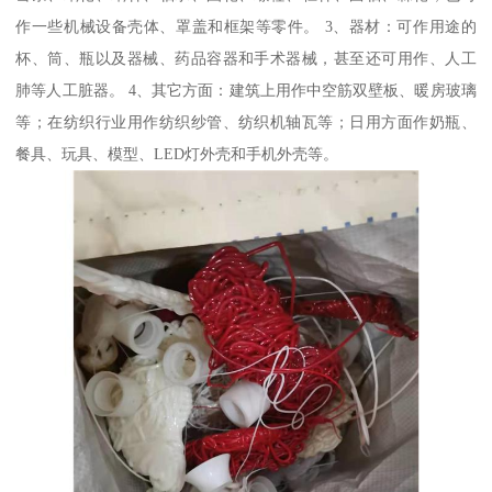
作一些机械设备壳体、罩盖和框架等零件。 3、器材：可作用途的
杯、筒、瓶以及器械、药品容器和手术器械，甚至还可用作、人工
肺等人工脏器。 4、其它方面：建筑上用作中空筋双壁板、暖房玻璃
等；在纺织行业用作纺织纱管、纺织机轴瓦等；日用方面作奶瓶、
餐具、玩具、模型、LED灯外壳和手机外壳等。