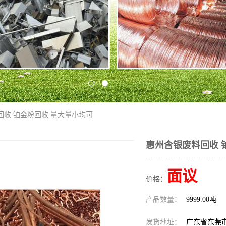
回收 铂金粉回收 量大量小均可
惠州含银废料回收 
面议
价格：
产品数量：
9999.00吨
发货地址：
广东省东莞