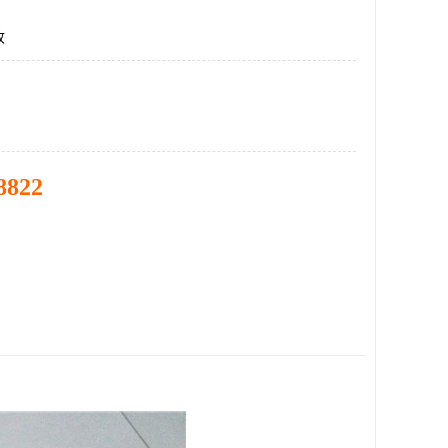
收
8822