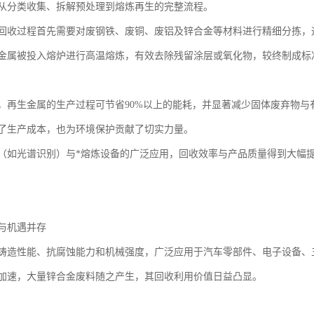
从分类收集、拆解预处理到熔炼再生的完整流程。
回收过程首先需要对废钢铁、废铜、废铝及锌合金等材料进行精细分拣，
金属被投入熔炉进行高温熔炼，有效去除残留涂层或氧化物，较终制成标
，再生金属的生产过程可节省90%以上的能耗，并显著减少固体废弃物与
了生产成本，也为环境保护贡献了切实力量。
（如光谱识别）与*熔炼设备的广泛应用，回收效率与产品质量得到大幅
与机遇并存
铸造性能、抗腐蚀能力和机械强度，广泛应用于汽车零部件、电子设备、
加速，大量锌合金废料随之产生，其回收利用价值日益凸显。