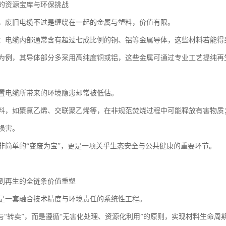
的资源宝库与环保挑战
，废旧电缆不过是缠绕在一起的金属与塑料，价值有限。
：电缆内部通常含有超过七成比例的铜、铝等金属导体，这些材料若能得到
为例，其导体部分多采用高纯度铜或铝，这些金属可通过专业工艺提纯再
置电缆所带来的环境隐患却常被低估。
料，如聚氯乙烯、交联聚乙烯等，在非规范焚烧过程中可能释放有害物质
损害。
非简单的“变废为宝”，更是一项关乎生态安全与公共健康的重要环节。
到再生的全链条价值重塑
是一套融合技术精度与环境责任的系统性工程。
”与“转卖”，而是遵循“无害化处理、资源化利用”的原则，实现材料生命周