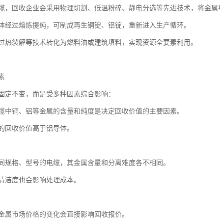
缆，回收企业会采用物理切割、低温粉碎、静电分选等先进技术，将金属
体经过熔炼提纯，可制成再生铜锭、铝锭，重新进入生产循环。
过热裂解等技术转化为燃料油或建筑填料，实现资源全要素利用。
素
固定不变，而是受多种因素综合影响：
缆中铜、铝等金属的含量和纯度是决定回收价值的主要因素。
的回收价值高于铝导体。
同规格、型号的电缆，其金属含量和分离难度各不相同。
清洁度也会影响处理成本。
金属市场价格的变化会直接影响回收报价。