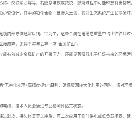
乙烯、交联聚乙烯等，若随意堆放或焚烧，燃烧过程中可能释放有害物质
铅护套设计，其中的铅化合物一旦渗入土壤，将对生态系统产生长期破坏
电缆内部导体通常以铜、铝为主，这些金属在电缆总重量中占比往往超过
直接废弃，无异于每年丢弃一座“金属矿山”。
仅能有效减少金属矿产的开采压力，还能显著降低电子垃圾带来的环境污
循“无害化处理+高精度提纯”原则，确保资源较大化利用的同时，将对环
的电缆，技术人员会通过专业检测评估其状态。
经过剥皮、接头修复等工序后，可二次应用于临时供电或低负载场景，延