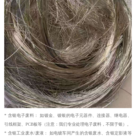
* 含银电子废料： 如镀金、镀银的电子元器件、连接器、继电器、
引线框架、PCB板等（注意：我们专业处理电子废料，不限于银）。
* 含银工业废水/废液： 如电镀车间产生的含银废水、含银定影液等