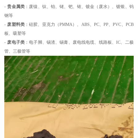
-
贵金属类
：废镍、钛、铂、铑、钯、铱、镀金（废水）、镀银、钨
钢等
-
废塑料类
：硅胶、亚克力（PMMA）、ABS、PC、PP、PVC、PCB
板、吸塑等
-
废电子类
：电子脚、锡渣、锡膏、废电线电缆、线路板、IC、二极
管、三极管等