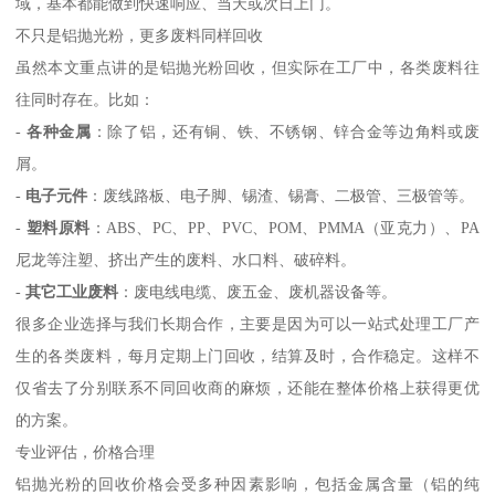
域，基本都能做到快速响应、当天或次日上门。
不只是铝抛光粉，更多废料同样回收
虽然本文重点讲的是铝抛光粉回收，但实际在工厂中，各类废料往
往同时存在。比如：
-
各种金属
：除了铝，还有铜、铁、不锈钢、锌合金等边角料或废
屑。
-
电子元件
：废线路板、电子脚、锡渣、锡膏、二极管、三极管等。
-
塑料原料
：ABS、PC、PP、PVC、POM、PMMA（亚克力）、PA
尼龙等注塑、挤出产生的废料、水口料、破碎料。
-
其它工业废料
：废电线电缆、废五金、废机器设备等。
很多企业选择与我们长期合作，主要是因为可以一站式处理工厂产
生的各类废料，每月定期上门回收，结算及时，合作稳定。这样不
仅省去了分别联系不同回收商的麻烦，还能在整体价格上获得更优
的方案。
专业评估，价格合理
铝抛光粉的回收价格会受多种因素影响，包括金属含量（铝的纯