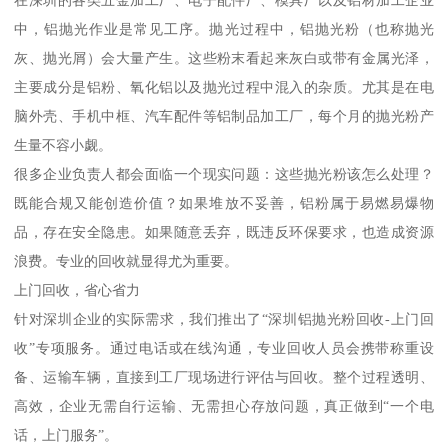
在深圳的各类五金加工厂、电子配件厂、模具厂以及铝材加工企业
中，铝抛光作业是常见工序。抛光过程中，铝抛光粉（也称抛光
灰、抛光屑）会大量产生。这些粉末看起来灰白或带有金属光泽，
主要成分是铝粉、氧化铝以及抛光过程中混入的杂质。尤其是在电
脑外壳、手机中框、汽车配件等铝制品加工厂，每个月的抛光粉产
生量不容小觑。
很多企业负责人都会面临一个现实问题：这些抛光粉该怎么处理？
既能合规又能创造价值？如果堆放不妥善，铝粉属于易燃易爆物
品，存在安全隐患。如果随意丢弃，既违反环保要求，也造成资源
浪费。专业的回收就显得尤为重要。
上门回收，省心省力
针对深圳企业的实际需求，我们推出了“深圳铝抛光粉回收-上门回
收”专项服务。通过电话或在线沟通，专业回收人员会携带称重设
备、运输车辆，直接到工厂现场进行评估与回收。整个过程透明、
高效，企业无需自行运输、无需担心存放问题，真正做到“一个电
话，上门服务”。