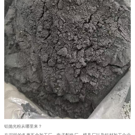
铝抛光粉从哪里来？