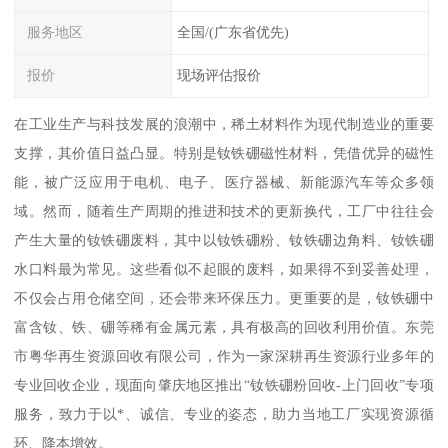
服务地区
全国/(广东省优先)
报价
现场评估报价
在工业生产与科技发展的浪潮中，稀土材料作为现代制造业的重要
支撑，其价值日益凸显。特别是钕铁硼磁性材料，凭借优异的磁性
能，被广泛应用于电机、电子、医疗器械、新能源汽车等众多领
域。然而，随着生产周期的推进和技术的更新换代，工厂中往往会
产生大量的钕铁硼废料，其中以钕铁硼粉、钕铁硼边角料、钕铁硼
水口料最为常见。这些看似不起眼的废料，如果得不到妥善处理，
不仅会占用仓储空间，还会带来环保压力。更重要的是，钕铁硼中
富含钕、铁、硼等稀有金属元素，具有极高的回收利用价值。东莞
市粤华再生资源回收有限公司，作为一家深耕再生资源行业多年的
专业回收企业，现面向肇庆地区推出“钕铁硼粉回收-上门回收”专项
服务，致力于以*、诚信、专业的姿态，助力当地工厂实现资源循
环、降本增效。