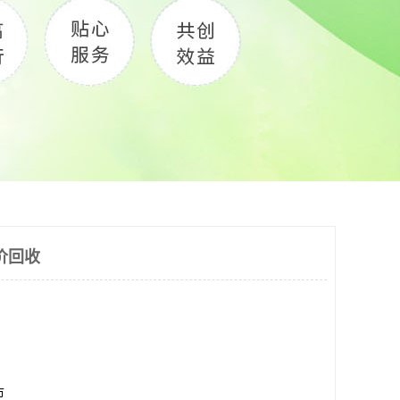
价回收
市