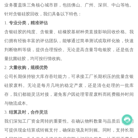
业务覆盖珠三角核心城市群，包括佛山、广州、深圳、中山等地。
针对含银硅胶回收，我们具备以下特色：
1.
专业分类，精准评估
含银硅胶的纯度、含银量、硅橡胶基材种类直接影响回收价格。我
们拥有经验丰富的评估团队，能够通过简单测试或取样化验，快速
判断物料等级，提供合理报价。无论是高含量导电银胶，还是低含
量抗菌硅胶，均可按行情收购。
2.
大量收购，规模优势
公司长期保持较大库存吞吐能力，可承接工厂长期积压的批量含银
硅胶废料。无论是每月几吨的稳定产废，还是清仓处理的一批库
存，我们都能灵活对接，避免客户因处理零星废料而耗费额外时间
与物流成本。
3.
结算及时，合作灵活
我们深知工厂资金周转的重要性。在确认物料数量与品质后，我们
可提供现金结算或转账支付，确保款项及时到账。同时，支持长期