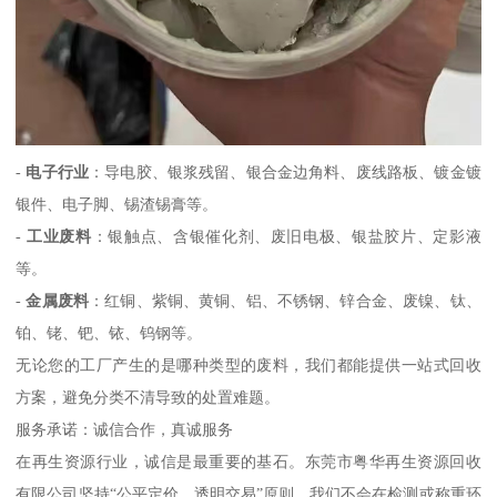
-
电子行业
：导电胶、银浆残留、银合金边角料、废线路板、镀金镀
银件、电子脚、锡渣锡膏等。
-
工业废料
：银触点、含银催化剂、废旧电极、银盐胶片、定影液
等。
-
金属废料
：红铜、紫铜、黄铜、铝、不锈钢、锌合金、废镍、钛、
铂、铑、钯、铱、钨钢等。
无论您的工厂产生的是哪种类型的废料，我们都能提供一站式回收
方案，避免分类不清导致的处置难题。
服务承诺：诚信合作，真诚服务
在再生资源行业，诚信是最重要的基石。东莞市粤华再生资源回收
有限公司坚持“公平定价、透明交易”原则。我们不会在检测或称重环