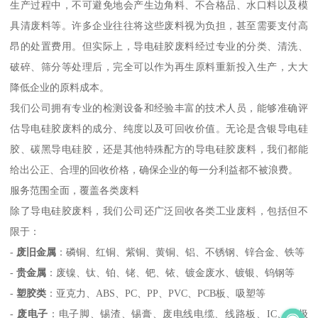
生产过程中，不可避免地会产生边角料、不合格品、水口料以及模
具清废料等。许多企业往往将这些废料视为负担，甚至需要支付高
昂的处置费用。但实际上，导电硅胶废料经过专业的分类、清洗、
破碎、筛分等处理后，完全可以作为再生原料重新投入生产，大大
降低企业的原料成本。
我们公司拥有专业的检测设备和经验丰富的技术人员，能够准确评
估导电硅胶废料的成分、纯度以及可回收价值。无论是含银导电硅
胶、碳黑导电硅胶，还是其他特殊配方的导电硅胶废料，我们都能
给出公正、合理的回收价格，确保企业的每一分利益都不被浪费。
服务范围全面，覆盖各类废料
除了导电硅胶废料，我们公司还广泛回收各类工业废料，包括但不
限于：
-
废旧金属
：磷铜、红铜、紫铜、黄铜、铝、不锈钢、锌合金、铁等
-
贵金属
：废镍、钛、铂、铑、钯、铱、镀金废水、镀银、钨钢等
-
塑胶类
：亚克力、ABS、PC、PP、PVC、PCB板、吸塑等
-
废电子
：电子脚、锡渣、锡膏、废电线电缆、线路板、IC、二极