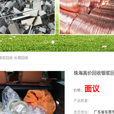
银浆回收-长期回收
珠海高价回收银浆回
面议
价格：
产品数量：
发货地址：
广东省东莞