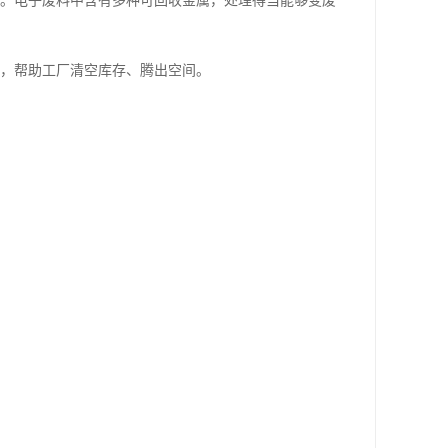
件。电子废料中含有多种可回收金属，处理得当能够变废
，帮助工厂清空库存、腾出空间。