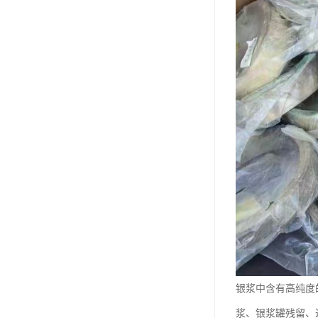
银浆中含有高纯度
浆、银浆罐残留、