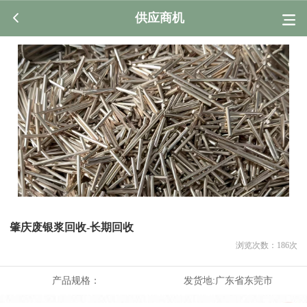
供应商机
肇庆‌废银浆回收-长期回收
浏览次数：
186
次
产品规格：
发货地:
广东省东莞市