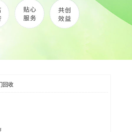
门回收
市