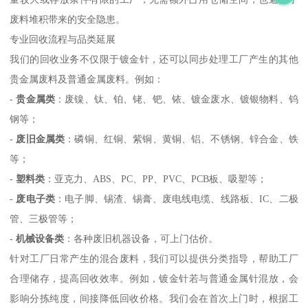
废料堆积带来的安全隐患。
专业回收流程与品类延展
我们的回收业务不仅限于镀金针，还可以同步处理工厂产生的其他
贵金属废料及普通金属废料。例如：
-
贵金属类
：废镍、钛、铂、铑、钯、铱、镀金废水、镀银物料、钨
钢等；
-
废旧金属类
：磷铜、红铜、紫铜、黄铜、铝、不锈钢、锌合金、铁
等；
-
塑料类
：亚克力、ABS、PC、PP、PVC、PCB板、吸塑等；
-
废电子类
：电子脚、锡渣、锡膏、废电线电缆、线路板、IC、二极
管、三极管等；
-
机械设备类
：各种废旧机器设备，可上门估价。
针对工厂日常产生的混合废料，我们可以提供分类指导，帮助工厂
合理储存，提高回收效率。例如，镀金针若与普通金属针混放，会
影响分拣纯度，间接降低回收价格。我们会在首次上门时，根据工