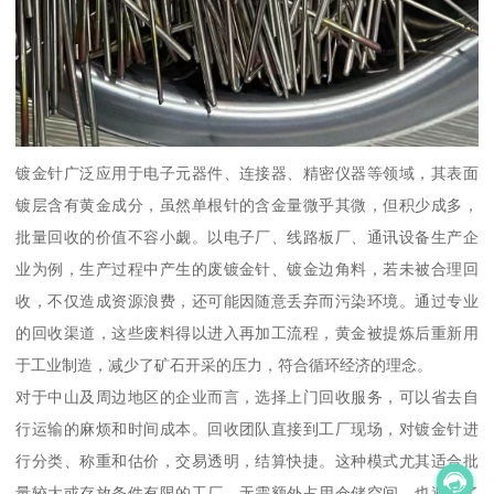
镀金针广泛应用于电子元器件、连接器、精密仪器等领域，其表面
镀层含有黄金成分，虽然单根针的含金量微乎其微，但积少成多，
批量回收的价值不容小觑。以电子厂、线路板厂、通讯设备生产企
业为例，生产过程中产生的废镀金针、镀金边角料，若未被合理回
收，不仅造成资源浪费，还可能因随意丢弃而污染环境。通过专业
的回收渠道，这些废料得以进入再加工流程，黄金被提炼后重新用
于工业制造，减少了矿石开采的压力，符合循环经济的理念。
对于中山及周边地区的企业而言，选择上门回收服务，可以省去自
行运输的麻烦和时间成本。回收团队直接到工厂现场，对镀金针进
行分类、称重和估价，交易透明，结算快捷。这种模式尤其适合批
量较大或存放条件有限的工厂，无需额外占用仓储空间，也避免了